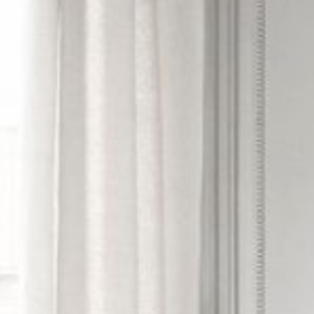
Interieur
Onz
stappenplan
The Community
Office