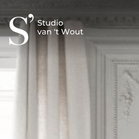
Studio
Sh
Studio van ’t Wout
Stud
Ons team
Lem