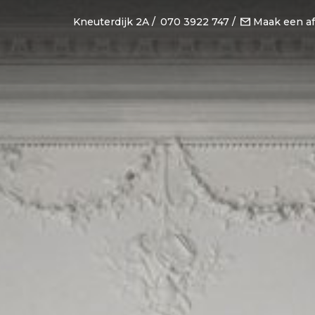
Kneuterdijk 2A
070 3922 747
Maak een af
owroom
Portfolio
io van ’t Wout
Projecten
a flagshipstore
Nieuws en trend