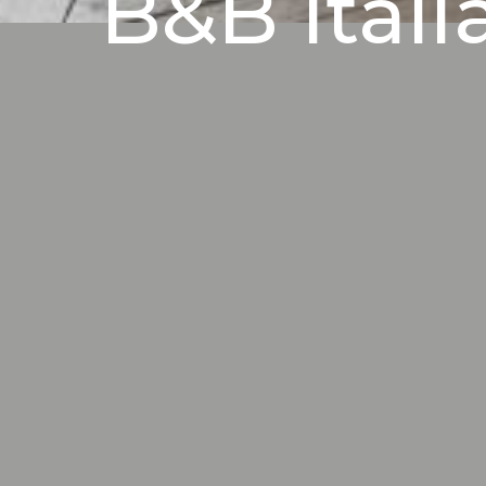
B&B Itali
tijdloze elegantie en innovatieve meubel