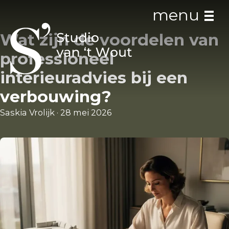
menu
Wat zijn de voordelen van
professioneel
interieuradvies bij een
verbouwing?
Studio
Saskia Vrolijk
·
28 mei 2026
Studio van ’t Wout
Ons team
Interieur stappenplan
The Community Office