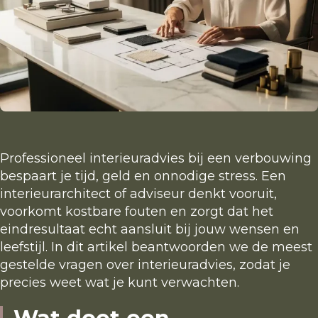
Showroom
Studio van ’t Wout
Lema flagshipstore
Onze merken
Professioneel interieuradvies bij een verbouwing
bespaart je tijd, geld en onnodige stress. Een
Portfolio
interieurarchitect of adviseur denkt vooruit,
voorkomt kostbare fouten en zorgt dat het
eindresultaat echt aansluit bij jouw wensen en
Projecten
leefstijl. In dit artikel beantwoorden we de meest
gestelde vragen over interieuradvies, zodat je
Nieuws en trends
precies weet wat je kunt verwachten.