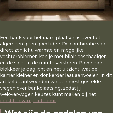
Showroom
Studio van ’t Wout
Een bank voor het raam plaatsen is over het
Lema flagshipstore
algemeen geen goed idee. De combinatie van
Onze merken
direct zonlicht, warmte en mogelijke
vochtproblemen kan je meubilair beschadigen
en de sfeer in de ruimte verstoren. Bovendien
Portfolio
blokkeer je daglicht en het uitzicht, wat de
kamer kleiner en donkerder laat aanvoelen. In dit
artikel beantwoorden we de meest gestelde
Projecten
vragen over bankplaatsing, zodat jij
weloverwogen keuzes kunt maken bij het
Nieuws en trends
inrichten van je interieur
.