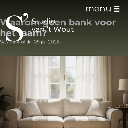
menu
Waarom geen bank voor
het raam?
Saskia Vrolijk
·
09 jul 2026
Studio
Studio van ’t Wout
Ons team
Interieur stappenplan
The Community Office