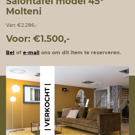
Salontafel model 45°
Molteni
Van: €2.286,-
Voor: €1.500,-
Bel
of
e-mail
ons om dit item te reserveren.