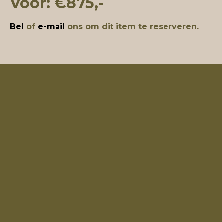
Voor: €875,-
Bel
of
e-mail
ons om dit item te reserveren.