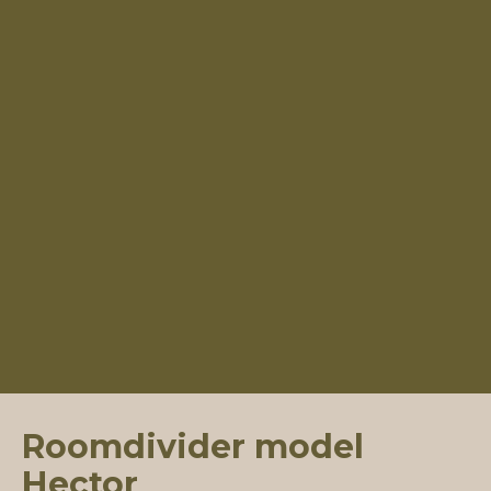
Roomdivider model
Hector