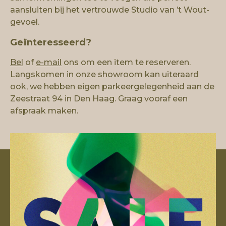
aansluiten bij het vertrouwde Studio van ’t Wout-
Showroom
gevoel.
Geïnteresseerd?
Studio van ’t Wout
Bel
of
e-mail
ons om een item te reserveren.
Langskomen in onze showroom kan uiteraard
Lema flagshipstore
ook, we hebben eigen parkeergelegenheid aan de
Onze merken
Zeestraat 94 in Den Haag. Graag vooraf een
afspraak maken.
Portfolio
Projecten
Nieuws en trends