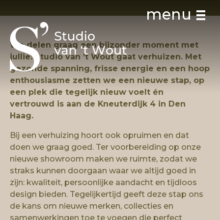
menu
We delen graag een bijzonder moment met
jullie: Studio van ’t Wout gaat verhuizen. Met
gezonde spanning, frisse energie en een hoop
enthousiasme zetten we een nieuwe stap, op
een plek die tegelijk nieuw voelt én
Studio
vertrouwd is aan de Kneuterdijk 4 in Den
Haag.
Studio van ’t Wout
Bij een verhuizing hoort ook opruimen en dat
doen we graag goed. Ter voorbereiding op onze
Ons team
nieuwe showroom maken we ruimte, zodat we
straks kunnen doorgaan waar we altijd goed in
Interieur stappenplan
zijn: kwaliteit, persoonlijke aandacht en tijdloos
design bieden.
Tegelijkertijd geeft deze stap ons
The Community Office
de kans om nieuwe merken, collecties en
samenwerkingen toe te voegen die perfect